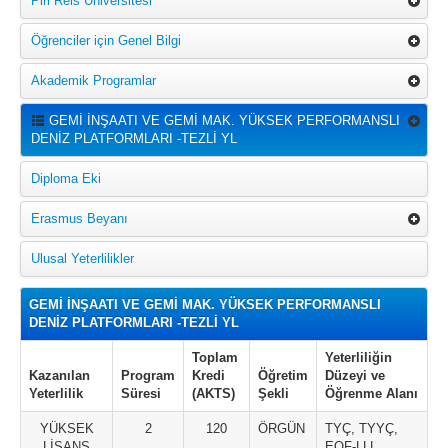
Piri Reis Üniversitesi
Öğrenciler için Genel Bilgi
Akademik Programlar
GEMİ İNŞAATI VE GEMİ MAK. YÜKSEK PERFORMANSLI
DENİZ PLATFORMLARI -TEZLİ YL
Diploma Eki
Erasmus Beyanı
Ulusal Yeterlilikler
GEMİ İNŞAATI VE GEMİ MAK. YÜKSEK PERFORMANSLI
DENİZ PLATFORMLARI -TEZLİ YL
Toplam
Yeterliliğin
Kazanılan
Program
Kredi
Öğretim
Düzeyi ve
Yeterlilik
Süresi
(AKTS)
Şekli
Öğrenme Alanı
YÜKSEK
2
120
ÖRGÜN
TYÇ, TYYÇ,
LİSANS
EQF-LLL,