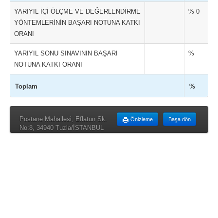
YARIYIL İÇİ ÖLÇME VE DEĞERLENDİRME
% 0
YÖNTEMLERİNİN BAŞARI NOTUNA KATKI
ORANI
YARIYIL SONU SINAVININ BAŞARI
%
NOTUNA KATKI ORANI
Toplam
%
Postane Mahallesi, Eflatun Sk.
Önizleme
Başa dön
No:8, 34940 Tuzla/İSTANBUL