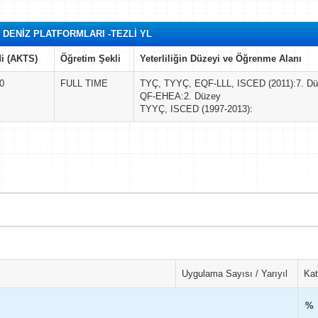
DENİZ PLATFORMLARI -TEZLİ YL
i (AKTS)
Öğretim Şekli
Yeterliliğin Düzeyi ve Öğrenme Alanı
0
FULL TIME
TYÇ, TYYÇ, EQF-LLL, ISCED (2011):7. D
QF-EHEA:2. Düzey
TYYÇ, ISCED (1997-2013):
Uygulama Sayısı / Yarıyıl
Kat
%