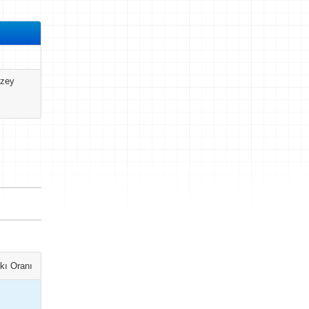
üzey
kı Oranı