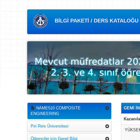
BİLGİ PAKETİ / DERS KATALOĞU
NAME510 COMPOSITE
GEMİ İ
ENGINEERING
Kazanıla
Piri Reis Üniversitesi
YÜKSEK
Öğrenciler için Genel Bilgi