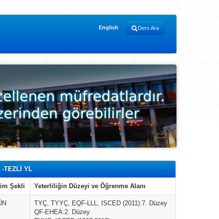
English
Ders Ara
-TEZLİ YL
im Şekli
Yeterliliğin Düzeyi ve Öğrenme Alanı
ÜN
TYÇ, TYYÇ, EQF-LLL, ISCED (2011):7. Düzey
QF-EHEA:2. Düzey