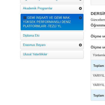
Akademik Programlar
DERSİ
GEMİ İNŞAATI VE GEMİ MAK.
Güncelleme
YÜKSEK PERFORMANSLI DENİZ
Öğrenme 
PLATFORMLARI -TEZLİ YL
Diploma Eki
Ölçme ve
Erasmus Beyanı
Ölçme v
Ulusal Yeterlilikler
Yönteml
Toplam
YARIYI
YARIYI
Toplam