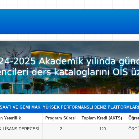
NŞAATI VE GEMİ MAK. YÜKSEK PERFORMANSLI DENİZ PLATFORMLARI 
n Yeterlilik
Program Süresi
Toplam Kredi (AKTS)
Öğret
 LİSANS DERECESİ
2
120
ÖRG