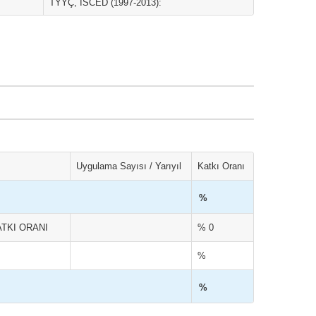
TYYÇ, ISCED (1997-2013):
Uygulama Sayısı / Yarıyıl
Katkı Oranı
%
TKI ORANI
% 0
%
%