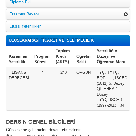
Diploma Eki
Erasmus Beyanı
Ulusal Yeterlilikler
ULUSLARARASI TİCARET VE İŞLETMECİLİK
Toplam
Yeterliliğin
Kazanılan
Program
Kredi
Öğretim
Düzeyi ve
Yeterlilik
Süresi
(AKTS)
Şekli
Öğrenme Alanı
LİSANS
4
240
ÖRGÜN
TYÇ, TYYÇ,
DERECESİ
EQF-LLL, ISCED
(2011):6. Düzey
QF-EHEA:1.
Düzey
TYYÇ, ISCED
(1997-2013): 34
DERSİN GENEL BİLGİLERİ
Güncelleme çalışmaları devam etmektedir...