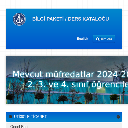
BİLGİ PAKETİ / DERS KATALOĞU
English
Ders Ara
UTİ301 E-TİCARET
Genel Bilgi