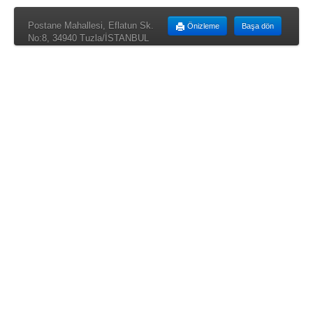
Postane Mahallesi, Eflatun Sk.
Önizleme
Başa dön
No:8, 34940 Tuzla/İSTANBUL