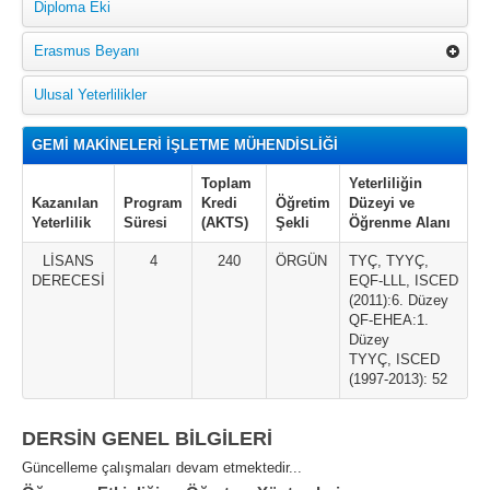
Diploma Eki
Erasmus Beyanı
Ulusal Yeterlilikler
GEMİ MAKİNELERİ İŞLETME MÜHENDİSLİĞİ
Toplam
Yeterliliğin
Kazanılan
Program
Kredi
Öğretim
Düzeyi ve
Yeterlilik
Süresi
(AKTS)
Şekli
Öğrenme Alanı
LİSANS
4
240
ÖRGÜN
TYÇ, TYYÇ,
DERECESİ
EQF-LLL, ISCED
(2011):6. Düzey
QF-EHEA:1.
Düzey
TYYÇ, ISCED
(1997-2013): 52
DERSİN GENEL BİLGİLERİ
Güncelleme çalışmaları devam etmektedir...