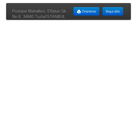
Postane Mahallesi, Eflatun Sk.
Önizleme
Başa dön
No:8, 34940 Tuzla/İSTANBUL