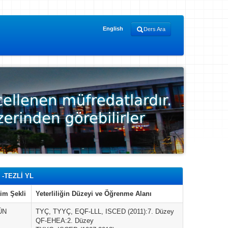
English
Ders Ara
-TEZLİ YL
im Şekli
Yeterliliğin Düzeyi ve Öğrenme Alanı
ÜN
TYÇ, TYYÇ, EQF-LLL, ISCED (2011):7. Düzey
QF-EHEA:2. Düzey