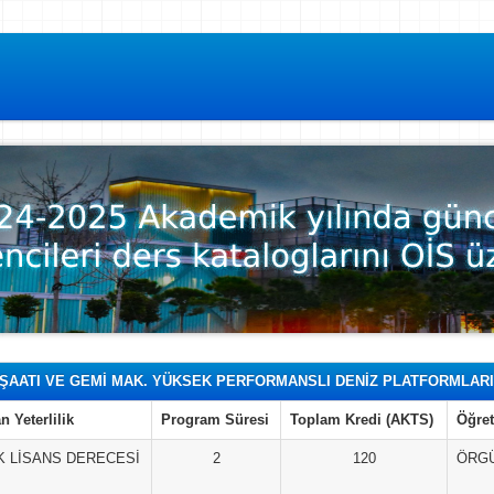
NŞAATI VE GEMİ MAK. YÜKSEK PERFORMANSLI DENİZ PLATFORMLARI 
n Yeterlilik
Program Süresi
Toplam Kredi (AKTS)
Öğret
 LİSANS DERECESİ
2
120
ÖRG