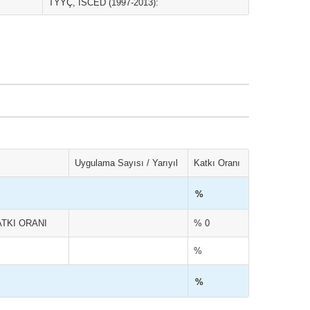
TYYÇ, ISCED (1997-2013):
Uygulama Sayısı / Yarıyıl
Katkı Oranı
%
TKI ORANI
% 0
%
%