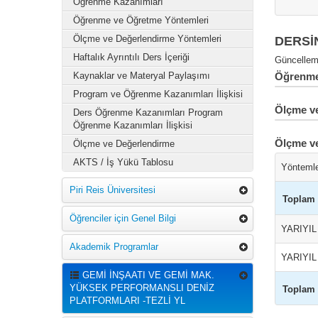
Öğrenme Kazanımları
Öğrenme ve Öğretme Yöntemleri
Ölçme ve Değerlendirme Yöntemleri
DERSİ
Haftalık Ayrıntılı Ders İçeriği
Güncelleme
Kaynaklar ve Materyal Paylaşımı
Öğrenme 
Program ve Öğrenme Kazanımları İlişkisi
Ölçme ve
Ders Öğrenme Kazanımları Program
Öğrenme Kazanımları İlişkisi
Ölçme v
Ölçme ve Değerlendirme
AKTS / İş Yükü Tablosu
Yönteml
Piri Reis Üniversitesi
Toplam
Öğrenciler için Genel Bilgi
YARIYI
Akademik Programlar
YARIYI
GEMİ İNŞAATI VE GEMİ MAK.
YÜKSEK PERFORMANSLI DENİZ
Toplam
PLATFORMLARI -TEZLİ YL