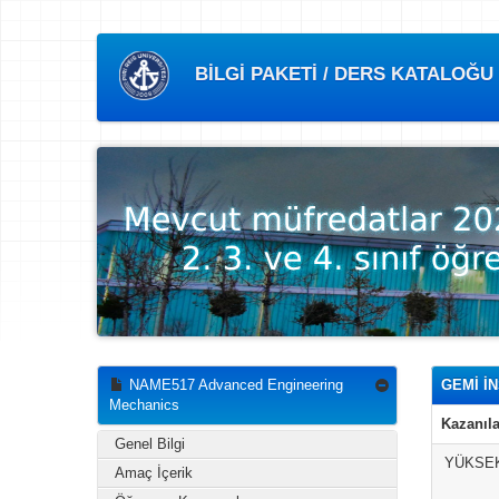
BİLGİ PAKETİ / DERS KATALOĞU
NAME517 Advanced Engineering
GEMİ İ
Mechanics
Kazanıla
Genel Bilgi
YÜKSEK
Amaç İçerik