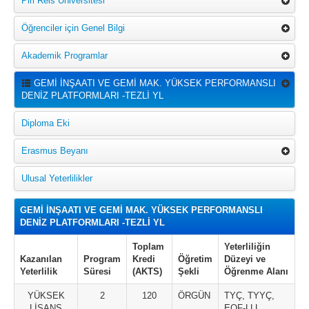
Piri Reis Üniversitesi
Öğrenciler için Genel Bilgi
Akademik Programlar
GEMİ İNŞAATI VE GEMİ MAK. YÜKSEK PERFORMANSLI
DENİZ PLATFORMLARI -TEZLİ YL
Diploma Eki
Erasmus Beyanı
Ulusal Yeterlilikler
GEMİ İNŞAATI VE GEMİ MAK. YÜKSEK PERFORMANSLI
DENİZ PLATFORMLARI -TEZLİ YL
Toplam
Yeterliliğin
Kazanılan
Program
Kredi
Öğretim
Düzeyi ve
Yeterlilik
Süresi
(AKTS)
Şekli
Öğrenme Alanı
YÜKSEK
2
120
ÖRGÜN
TYÇ, TYYÇ,
LİSANS
EQF-LLL,