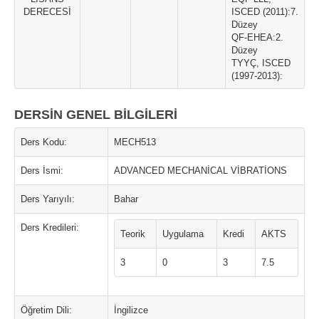
DERECESİ
ISCED (2011):7.
Düzey
QF-EHEA:2.
Düzey
TYYÇ, ISCED
(1997-2013):
DERSİN GENEL BİLGİLERİ
Ders Kodu:
MECH513
Ders İsmi:
ADVANCED MECHANİCAL VİBRATİONS
Ders Yarıyılı:
Bahar
Ders Kredileri:
Teorik
Uygulama
Kredi
AKTS
3
0
3
7.5
Öğretim Dili:
İngilizce