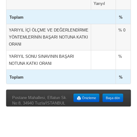
Yarıyıl
Toplam
%
YARIYIL İÇİ ÖLÇME VE DEĞERLENDİRME
% 0
YÖNTEMLERİNİN BAŞARI NOTUNA KATKI
ORANI
YARIYIL SONU SINAVININ BAŞARI
%
NOTUNA KATKI ORANI
Toplam
%
Postane Mahallesi, Eflatun Sk.
Önizleme
Başa dön
No:8, 34940 Tuzla/İSTANBUL