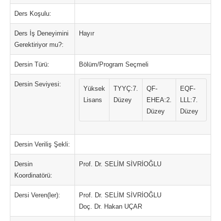
Ders Koşulu:
Ders İş Deneyimini
Hayır
Gerektiriyor mu?:
Dersin Türü:
Bölüm/Program Seçmeli
Dersin Seviyesi:
Yüksek
TYYÇ:7.
QF-
EQF-
Lisans
Düzey
EHEA:2.
LLL:7.
Düzey
Düzey
Dersin Veriliş Şekli:
Dersin
Prof. Dr. SELİM SİVRİOĞLU
Koordinatörü:
Dersi Veren(ler):
Prof. Dr. SELİM SİVRİOĞLU
Doç. Dr. Hakan UÇAR