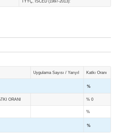
TYYÇ, ISCED (1997-2013):
Uygulama Sayısı / Yarıyıl
Katkı Oranı
%
TKI ORANI
% 0
%
%