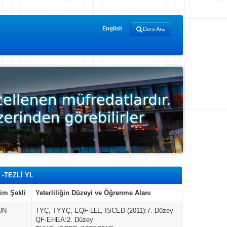
English
Ders Ara
-TEZLİ YL
im Şekli
Yeterliliğin Düzeyi ve Öğrenme Alanı
ÜN
TYÇ, TYYÇ, EQF-LLL, ISCED (2011):7. Düzey
QF-EHEA:2. Düzey