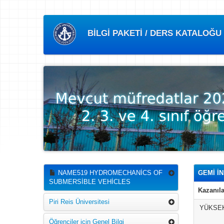
BİLGİ PAKETİ / DERS KATALOĞU
NAME519 HYDROMECHANİCS OF
GEMİ İ
SUBMERSİBLE VEHİCLES
Kazanıla
Piri Reis Üniversitesi
YÜKSEK
Öğrenciler için Genel Bilgi