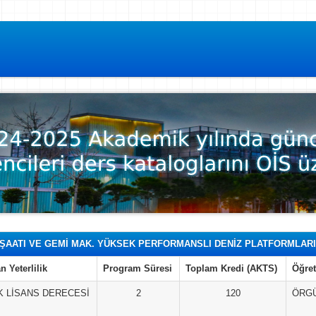
NŞAATI VE GEMİ MAK. YÜKSEK PERFORMANSLI DENİZ PLATFORMLARI 
n Yeterlilik
Program Süresi
Toplam Kredi (AKTS)
Öğret
 LİSANS DERECESİ
2
120
ÖRG