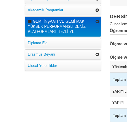
Akademik Programlar
DERSİ
GEMİ İNŞAATI VE GEMİ MAK.
Güncelleme
YÜKSEK PERFORMANSLI DENİZ
Öğrenme 
PLATFORMLARI -TEZLİ YL
Diploma Eki
Ölçme ve
Erasmus Beyanı
Ölçme v
Ulusal Yeterlilikler
Yönteml
Toplam
YARIYI
YARIYI
Toplam