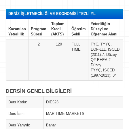
DENİZ İŞLETMECİLİĞİ VE EKONOMİSİ TEZLİ YL
Toplam
Yeterliliğin
Kazanılan
Program
Kredi
Öğretim
Düzeyi ve
Yeterlilik
Süresi
(AKTS)
Şekli
Öğrenme Alanı
2
120
FULL
TYÇ, TYYÇ,
TIME
EQF-LLL, ISCED
(2011):7. Düzey
QF-EHEA:2.
Düzey
TYYÇ, ISCED
(1997-2013): 34
DERSİN GENEL BİLGİLERİ
Ders Kodu:
DIE523
Ders İsmi:
MARITIME MARKETS
Ders Yarıyılı:
Bahar