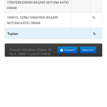
YÖNTEMLERİNİN BAŞARI NOTUNA KATKI
ORANI
YARIYIL SONU SINAVININ BAŞARI
%
NOTUNA KATKI ORANI
Toplam
%
Postane Mahallesi, Eflatun Sk.
Önizleme
Başa dön
No:8, 34940 Tuzla/İSTANBUL