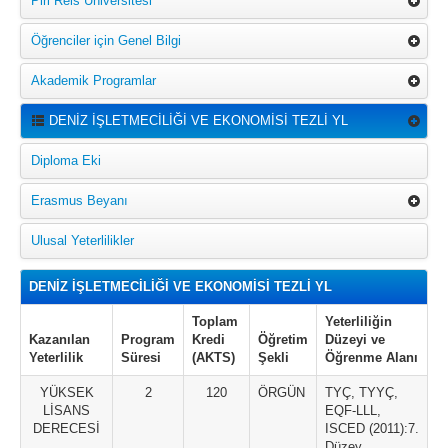
Piri Reis Üniversitesi
Öğrenciler için Genel Bilgi
Akademik Programlar
DENİZ İŞLETMECİLİĞİ VE EKONOMİSİ TEZLİ YL
Diploma Eki
Erasmus Beyanı
Ulusal Yeterlilikler
DENİZ İŞLETMECİLİĞİ VE EKONOMİSİ TEZLİ YL
Toplam
Yeterliliğin
Kazanılan
Program
Kredi
Öğretim
Düzeyi ve
Yeterlilik
Süresi
(AKTS)
Şekli
Öğrenme Alanı
YÜKSEK
2
120
ÖRGÜN
TYÇ, TYYÇ,
LİSANS
EQF-LLL,
DERECESİ
ISCED (2011):7.
Düzey