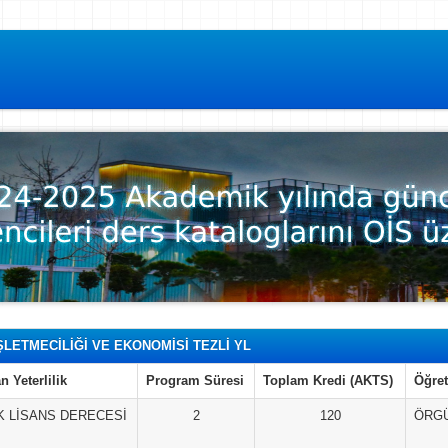
ŞLETMECİLİĞİ VE EKONOMİSİ TEZLİ YL
n Yeterlilik
Program Süresi
Toplam Kredi (AKTS)
Öğret
 LİSANS DERECESİ
2
120
ÖRG