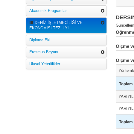
Akademik Programlar
DERSİ
DENİZ İŞLETMECİLİĞİ VE
Güncelleme
EKONOMİSİ TEZLİ YL
Öğrenme 
Diploma Eki
Ölçme ve
Erasmus Beyanı
Ölçme v
Ulusal Yeterlilikler
Yönteml
Toplam
YARIYI
YARIYI
Toplam