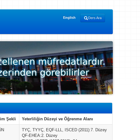
English
Ders Ara
im Şekli
Yeterliliğin Düzeyi ve Öğrenme Alanı
ÜN
TYÇ, TYYÇ, EQF-LLL, ISCED (2011):7. Düzey
QF-EHEA:2. Düzey