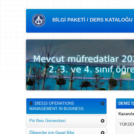
BİLGİ PAKETİ / DERS KATALOĞU
DİE515 OPERATIONS
DENİZ İ
MANAGEMENT IN BUSINESS
Kazanıla
Piri Reis Üniversitesi
YÜKSEK
Öğrenciler için Genel Bilgi