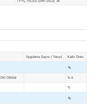
TYYÇ, ISCED (1997-2013): 34
Uygulama Sayısı / Yarıyıl
Katkı Oranı
%
TKI ORANI
% 0
%
%