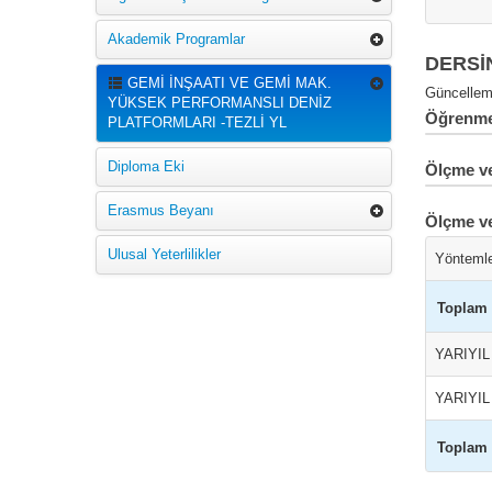
Akademik Programlar
DERSİ
GEMİ İNŞAATI VE GEMİ MAK.
Güncelleme
YÜKSEK PERFORMANSLI DENİZ
Öğrenme 
PLATFORMLARI -TEZLİ YL
Diploma Eki
Ölçme ve
Erasmus Beyanı
Ölçme v
Ulusal Yeterlilikler
Yönteml
Toplam
YARIYI
YARIYI
Toplam