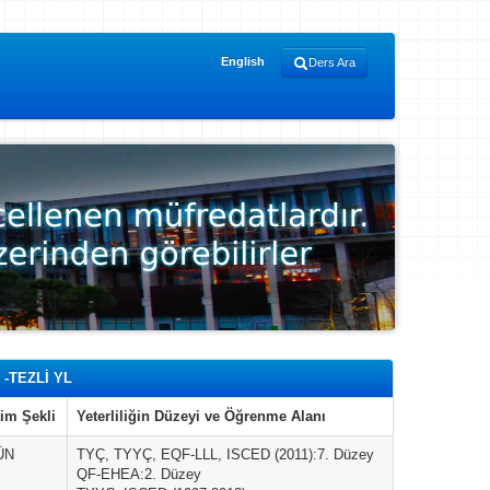
English
Ders Ara
-TEZLİ YL
im Şekli
Yeterliliğin Düzeyi ve Öğrenme Alanı
ÜN
TYÇ, TYYÇ, EQF-LLL, ISCED (2011):7. Düzey
QF-EHEA:2. Düzey