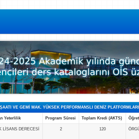
NŞAATI VE GEMİ MAK. YÜKSEK PERFORMANSLI DENİZ PLATFORMLARI 
n Yeterlilik
Program Süresi
Toplam Kredi (AKTS)
Öğret
 LİSANS DERECESİ
2
120
ÖRG