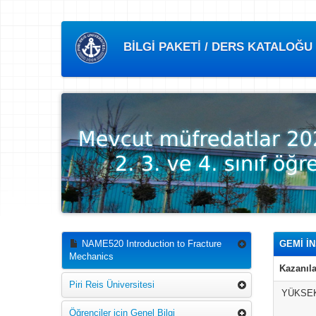
BİLGİ PAKETİ / DERS KATALOĞU
NAME520 Introduction to Fracture
GEMİ İ
Mechanics
Kazanıla
Piri Reis Üniversitesi
YÜKSEK
Öğrenciler için Genel Bilgi