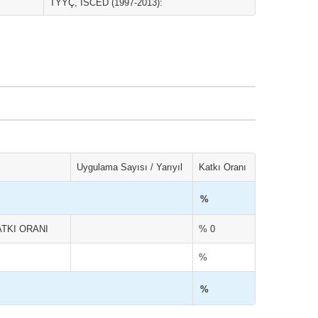
TYYÇ, ISCED (1997-2013):
Uygulama Sayısı / Yarıyıl
Katkı Oranı
%
TKI ORANI
% 0
%
%