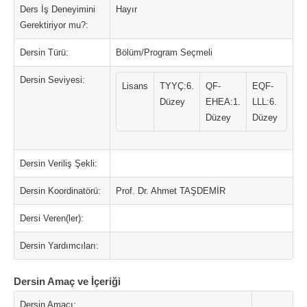
Ders İş Deneyimini
Hayır
Gerektiriyor mu?:
Dersin Türü:
Bölüm/Program Seçmeli
Dersin Seviyesi:
Lisans
TYYÇ:6.
QF-
EQF-
Düzey
EHEA:1.
LLL:6.
Düzey
Düzey
Dersin Veriliş Şekli:
Dersin Koordinatörü:
Prof. Dr. Ahmet TAŞDEMİR
Dersi Veren(ler):
Dersin Yardımcıları:
Dersin Amaç ve İçeriği
Dersin Amacı: