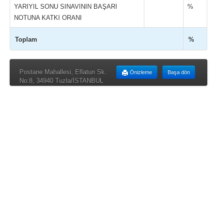
YARIYIL SONU SINAVININ BAŞARI
%
NOTUNA KATKI ORANI
Toplam
%
Postane Mahallesi, Eflatun Sk.
Önizleme
Başa dön
No:8, 34940 Tuzla/İSTANBUL