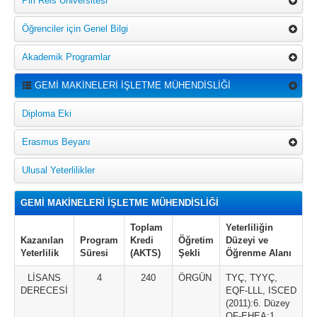
Piri Reis Üniversitesi
Öğrenciler için Genel Bilgi
Akademik Programlar
GEMİ MAKİNELERİ İŞLETME MÜHENDİSLİĞİ
Diploma Eki
Erasmus Beyanı
Ulusal Yeterlilikler
GEMİ MAKİNELERİ İŞLETME MÜHENDİSLİĞİ
Toplam
Yeterliliğin
Kazanılan
Program
Kredi
Öğretim
Düzeyi ve
Yeterlilik
Süresi
(AKTS)
Şekli
Öğrenme Alanı
LİSANS
4
240
ÖRGÜN
TYÇ, TYYÇ,
DERECESİ
EQF-LLL, ISCED
(2011):6. Düzey
QF-EHEA:1.