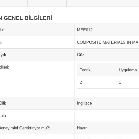
N GENEL BİLGİLERİ
u:
MEE012
i:
COMPOSITE MATERIALS IN MA
yılı:
Güz
ileri:
Teorik
Uygulama
2
1
ili:
İngilizce
ulu:
Deneyimini Gerektiriyor mu?:
Hayır