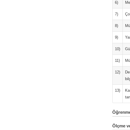
6)
Me
7)
Çok
8)
Mü
9)
Ya
10)
Gün
11)
Mü
12)
De
bil
13)
Ka
ta
Öğrenme 
Ölçme ve