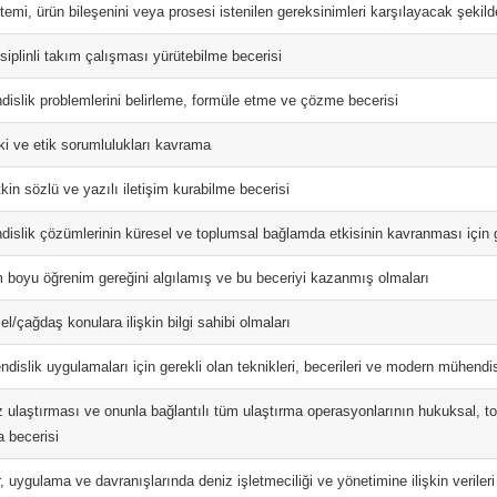
stemi, ürün bileşenini veya prosesi istenilen gereksinimleri karşılayacak şekil
siplinli takım çalışması yürütebilme becerisi
dislik problemlerini belirleme, formüle etme ve çözme becerisi
ki ve etik sorumlulukları kavrama
kin sözlü ve yazılı iletişim kurabilme becerisi
dislik çözümlerinin küresel ve toplumsal bağlamda etkisinin kavranması için 
 boyu öğrenim gereğini algılamış ve bu beceriyi kazanmış olmaları
l/çağdaş konulara ilişkin bilgi sahibi olmaları
dislik uygulamaları için gerekli olan teknikleri, becerileri ve modern mühendi
 ulaştırması ve onunla bağlantılı tüm ulaştırma operasyonlarının hukuksal, top
 becerisi
, uygulama ve davranışlarında deniz işletmeciliği ve yönetimine ilişkin verile