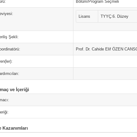
ürü:
Bölüm/Program Seçmeli
eviyesi:
Lisans
TYYÇ:6. Düzey
riliş Şekli:
oordinatörü:
Prof. Dr. Cahide Elif ÖZEN CAN
en(ler):
rdımcıları:
maç ve İçeriği
macı:
eriği:
 Kazanımları