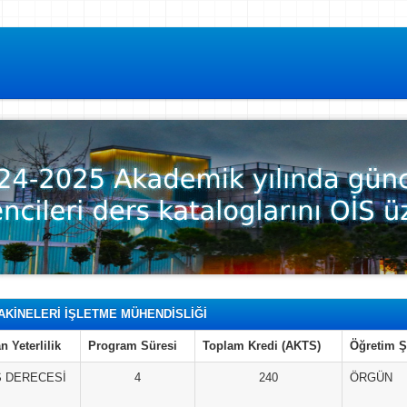
AKİNELERİ İŞLETME MÜHENDİSLİĞİ
n Yeterlilik
Program Süresi
Toplam Kredi (AKTS)
Öğretim Ş
S DERECESİ
4
240
ÖRGÜN