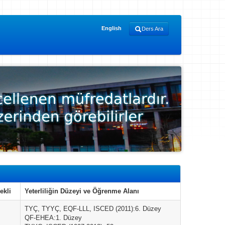
English
Ders Ara
ekli
Yeterliliğin Düzeyi ve Öğrenme Alanı
TYÇ, TYYÇ, EQF-LLL, ISCED (2011):6. Düzey
QF-EHEA:1. Düzey