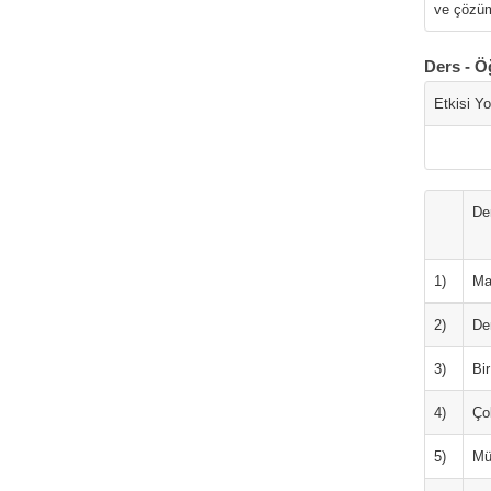
ve çözüm 
Ders - Ö
Etkisi Y
De
1)
Ma
2)
De
3)
Bir
4)
Ço
5)
Mü