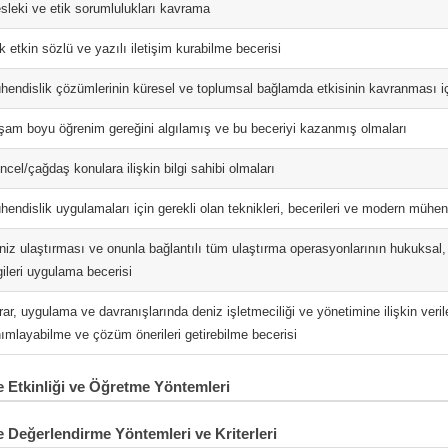
sleki ve etik sorumlulukları kavrama
 etkin sözlü ve yazılı iletişim kurabilme becerisi
hendislik çözümlerinin küresel ve toplumsal bağlamda etkisinin kavranması iç
şam boyu öğrenim gereğini algılamış ve bu beceriyi kazanmış olmaları
cel/çağdaş konulara ilişkin bilgi sahibi olmaları
hendislik uygulamaları için gerekli olan teknikleri, becerileri ve modern mühen
niz ulaştırması ve onunla bağlantılı tüm ulaştırma operasyonlarının hukuksal, 
gileri uygulama becerisi
rar, uygulama ve davranışlarında deniz işletmeciliği ve yönetimine ilişkin veri
nımlayabilme ve çözüm önerileri getirebilme becerisi
Etkinliği ve Öğretme Yöntemleri
 Değerlendirme Yöntemleri ve Kriterleri