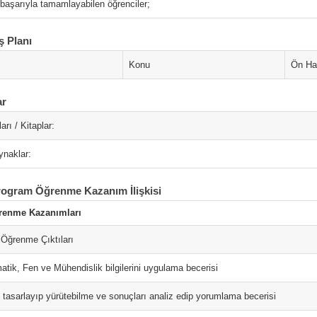
 başarıyla tamamlayabilen öğrenciler;
ş Planı
Konu
Ön Haz
ar
arı / Kitaplar:
ynaklar:
rogram Öğrenme Kazanım İlişkisi
renme Kazanımları
Öğrenme Çıktıları
atik, Fen ve Mühendislik bilgilerini uygulama becerisi
 tasarlayıp yürütebilme ve sonuçları analiz edip yorumlama becerisi