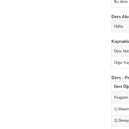
Bu dersi
Ders Akı
Hafta
Kaynakl
Ders Notl
Diğer Ka
Ders - P
Ders Öğ
Program 
1) Matem
2) Deney