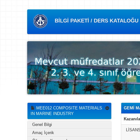
BİLGİ PAKETİ / DERS KATALOĞU
MEE012 COMPOSITE MATERIALS
GEMİ M
IN MARINE INDUSTRY
Kazanıla
Genel Bilgi
LİSAN
Amaç İçerik