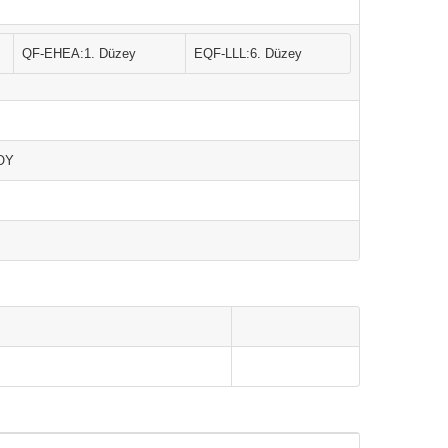
QF-EHEA:1. Düzey
EQF-LLL:6. Düzey
SOY