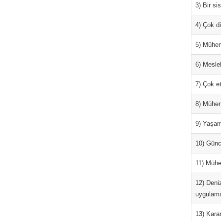
3) Bir si
4) Çok di
5) Mühen
6) Mesle
7) Çok et
8) Mühen
9) Yaşam
10) Günce
11) Mühen
12) Deniz
uygulama
13) Karar