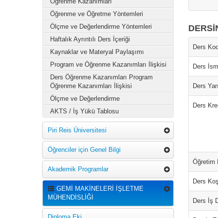
Öğrenme Kazanımları
Öğrenme ve Öğretme Yöntemleri
Ölçme ve Değerlendirme Yöntemleri
DERSİ
Haftalık Ayrıntılı Ders İçeriği
Ders Kod
Kaynaklar ve Materyal Paylaşımı
Program ve Öğrenme Kazanımları İlişkisi
Ders İsm
Ders Öğrenme Kazanımları Program
Öğrenme Kazanımları İlişkisi
Ders Yarı
Ölçme ve Değerlendirme
Ders Kred
AKTS / İş Yükü Tablosu
Piri Reis Üniversitesi
Öğrenciler için Genel Bilgi
Öğretim D
Akademik Programlar
Ders Koş
GEMİ MAKİNELERİ İŞLETME
MÜHENDİSLİĞİ
Ders İş 
Diploma Eki