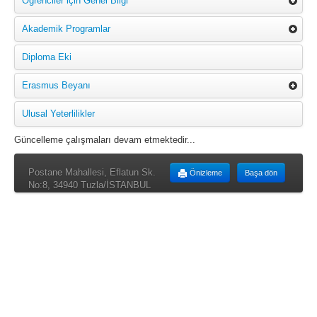
Öğrenciler için Genel Bilgi
Akademik Programlar
Diploma Eki
Erasmus Beyanı
Ulusal Yeterlilikler
Güncelleme çalışmaları devam etmektedir...
Postane Mahallesi, Eflatun Sk.
Önizleme
Başa dön
No:8, 34940 Tuzla/İSTANBUL