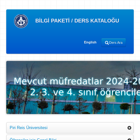
BİLGİ PAKETİ / DERS KATALOĞU
English
Ders Ara
Piri Reis Üniversitesi