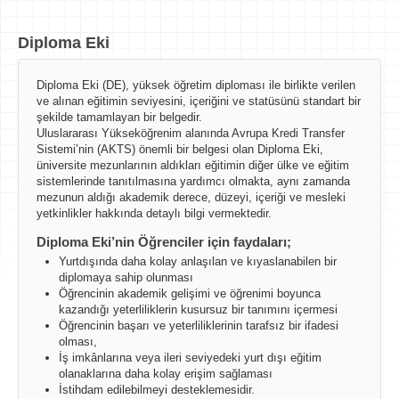
Diploma Eki
Diploma Eki (DE), yüksek öğretim diploması ile birlikte verilen
ve alınan eğitimin seviyesini, içeriğini ve statüsünü standart bir
şekilde tamamlayan bir belgedir.
Uluslararası Yükseköğrenim alanında Avrupa Kredi Transfer
Sistemi’nin (AKTS) önemli bir belgesi olan Diploma Eki,
üniversite mezunlarının aldıkları eğitimin diğer ülke ve eğitim
sistemlerinde tanıtılmasına yardımcı olmakta, aynı zamanda
mezunun aldığı akademik derece, düzeyi, içeriği ve mesleki
yetkinlikler hakkında detaylı bilgi vermektedir.
Diploma Eki’nin Öğrenciler için faydaları;
Yurtdışında daha kolay anlaşılan ve kıyaslanabilen bir
diplomaya sahip olunması
Öğrencinin akademik gelişimi ve öğrenimi boyunca
kazandığı yeterliliklerin kusursuz bir tanımını içermesi
Öğrencinin başarı ve yeterliliklerinin tarafsız bir ifadesi
olması,
İş imkânlarına veya ileri seviyedeki yurt dışı eğitim
olanaklarına daha kolay erişim sağlaması
İstihdam edilebilmeyi desteklemesidir.