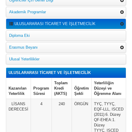
Öğrenciler için Genel Bilgi
Akademik Programlar
ULUSLARARASI TİCARET VE İŞLETMECİLİK
Diploma Eki
Erasmus Beyanı
Ulusal Yeterlilikler
ULUSLARARASI TİCARET VE İŞLETMECİLİK
Toplam
Yeterliliğin
Kazanılan
Program
Kredi
Öğretim
Düzeyi ve
Yeterlilik
Süresi
(AKTS)
Şekli
Öğrenme Alanı
LİSANS
4
240
ÖRGÜN
TYÇ, TYYÇ,
DERECESİ
EQF-LLL, ISCED
(2011):6. Düzey
QF-EHEA:1.
Düzey
TYYÇ, ISCED