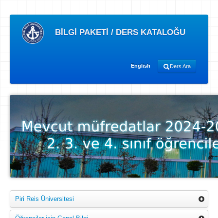
BİLGİ PAKETİ / DERS KATALOĞU
English
Ders Ara
Piri Reis Üniversitesi