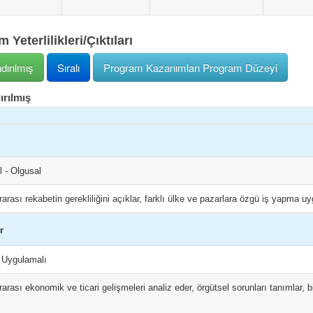
 Yeterlilikleri/Çıktıları
ndırılmış
Sıralı
Program Kazanımları Program Düzeyi
ırılmış
 - Olgusal
rarası rekabetin gerekliliğini açıklar, farklı ülke ve pazarlara özgü iş yapma uyg
r
- Uygulamalı
rarası ekonomik ve ticari gelişmeleri analiz eder, örgütsel sorunları tanımlar, b