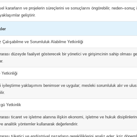
el kararların ve projelerin süreçlerini ve sonuçlarını öngörebilir, neden–sonuç i
yaklaşımlar geliştirir.
kler
 Çalışabilme ve Sorumluluk Alabilme Yetkinliği
rarası düzeyde faaliyet gösterecek bir yönetici ve girişimcinin sahip olması gerek
r.
Yetkinliği
i iyileştirme yaklaşımını benimser ve uygular; mesleki sorumluluk alır ve ulusla
lir.
gü Yetkinlik
rarası ticaret ve işletme alanına ilişkin ekonomi, işletme ve hukuk disiplinlerinde 
ve analitik yöntemler kullanarak değerlendirir.
rarası tüketici ve endüstriyel pazarların gerekliliklerini analiz eder; kriz dön