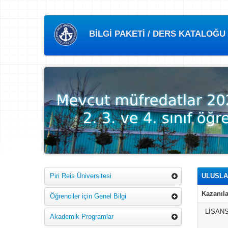
BİLGİ PAKETİ / DERS KATALOĞU
Piri Reis Üniversitesi
ULUSLA
Kazanıla
Öğrenciler için Genel Bilgi
LİSAN
Akademik Programlar