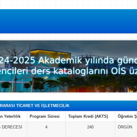
RARASI TİCARET VE İŞLETMECİLİK
n Yeterlilik
Program Süresi
Toplam Kredi (AKTS)
Öğretim Ş
S DERECESİ
4
240
ÖRGÜN