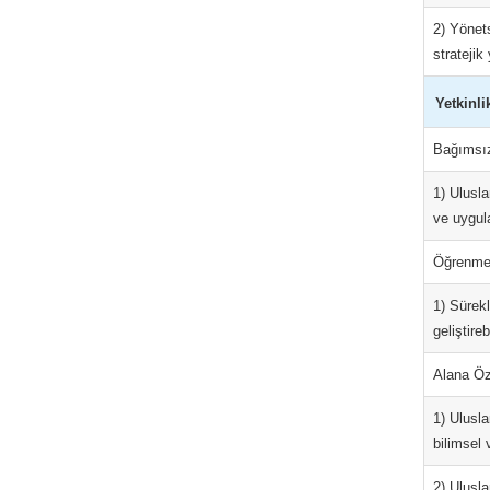
2) Yönets
stratejik 
Yetkinli
Bağımsız
1) Ulusla
ve uygula
Öğrenme 
1) Sürekl
geliştirebi
Alana Öz
1) Ulusla
bilimsel 
2) Ulusla