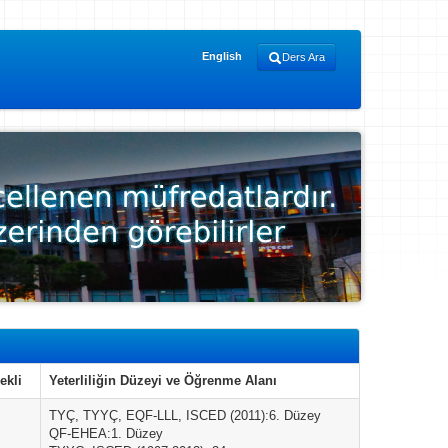
English
Ders Ara
ekli
Yeterliliğin Düzeyi ve Öğrenme Alanı
TYÇ, TYYÇ, EQF-LLL, ISCED (2011):6. Düzey
QF-EHEA:1. Düzey