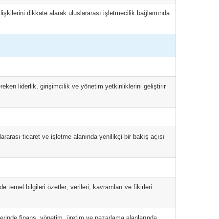
lişkilerini dikkate alarak uluslararası işletmecilik bağlamında
en liderlik, girişimcilik ve yönetim yetkinliklerini geliştirir
rarası ticaret ve işletme alanında yenilikçi bir bakış açısı
temel bilgileri özetler; verileri, kavramları ve fikirleri
emlerinde finans, yönetim, üretim ve pazarlama alanlarında