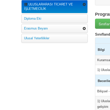
ULUSLARARASI TİCARET VE
İŞLETMECİLİK
Program
Diploma Eki
Sınıfla
Erasmus Beyanı
Sınıfland
Ulusal Yeterlilikler
Bilgi
Kuramsal
1) Ulusla
Becerile
Bilişsel 
1) Ulusla
geliştirir.