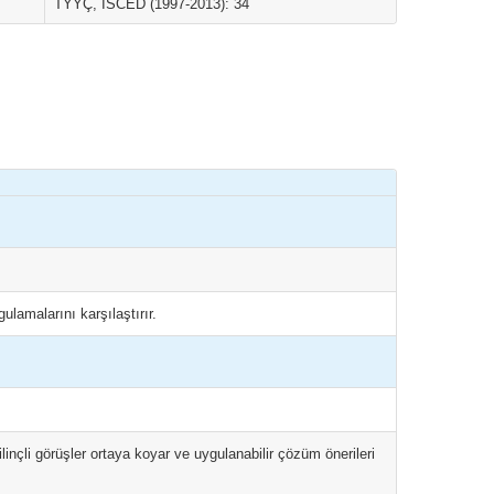
TYYÇ, ISCED (1997-2013): 34
ulamalarını karşılaştırır.
ilinçli görüşler ortaya koyar ve uygulanabilir çözüm önerileri