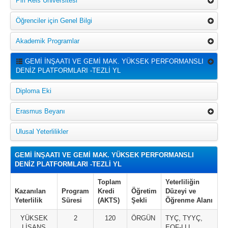
Piri Reis Üniversitesi
Öğrenciler için Genel Bilgi
Akademik Programlar
GEMİ İNŞAATI VE GEMİ MAK. YÜKSEK PERFORMANSLI
DENİZ PLATFORMLARI -TEZLİ YL
Diploma Eki
Erasmus Beyanı
Ulusal Yeterlilikler
GEMİ İNŞAATI VE GEMİ MAK. YÜKSEK PERFORMANSLI
DENİZ PLATFORMLARI -TEZLİ YL
Toplam
Yeterliliğin
Kazanılan
Program
Kredi
Öğretim
Düzeyi ve
Yeterlilik
Süresi
(AKTS)
Şekli
Öğrenme Alanı
YÜKSEK
2
120
ÖRGÜN
TYÇ, TYYÇ,
LİSANS
EQF-LLL,