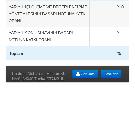
YARIYIL İÇİ ÖLÇME VE DEĞERLENDİRME
% 0
YÖNTEMLERİNİN BAŞARI NOTUNA KATKI
ORANI
YARIYIL SONU SINAVININ BAŞARI
%
NOTUNA KATKI ORANI
Toplam
%
Postane Mahallesi, Eflatun Sk.
Önizleme
Başa dön
No:8, 34940 Tuzla/İSTANBUL