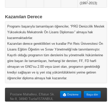
(1997-2013):
Kazanılan Derece
Programı başarıyla tamamlayan öğrenciler, “PRÜ Denizcilik Meslek
Yüksekokulu Mekatronik Ön Lisans Diploması” almaya hak
kazanmaktadırlar.
Kazanılan derece gereklilikleri ve kurallar Piri Reis Üniversitesi Ön
Lisans Eğitim Öğretim ve Sınav Yönetmeliği’nde tanımlanmıştır.
Kayıtlı olduğu programın tüm derslerini bu yönetmelik hükümlerine
göre başarı ile tamamlayan, herhangi bir dersten; FF, FD harfi
olmayan ve GNO’su 2.00 veya üzeri olan, programın gerektirdiği
krediyi sağlayan ve iş yeri staj yükümlülüklerini yerine getiren
öğrenciler diploma almaya hak kazanırlar.
Postane Mahallesi, Eflatun Sk.
Önizleme
Başa dön
No:8, 34940 Tuzla/İSTANBUL