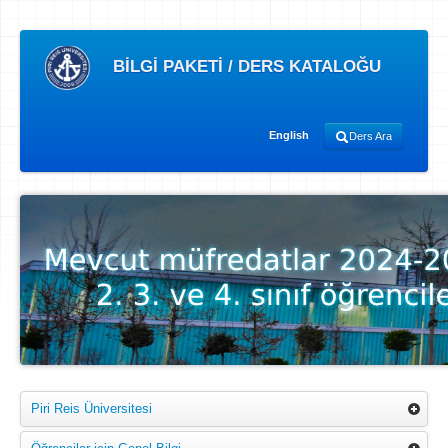
BİLGİ PAKETİ / DERS KATALOĞU
English
Ders Ara
Piri Reis Üniversitesi