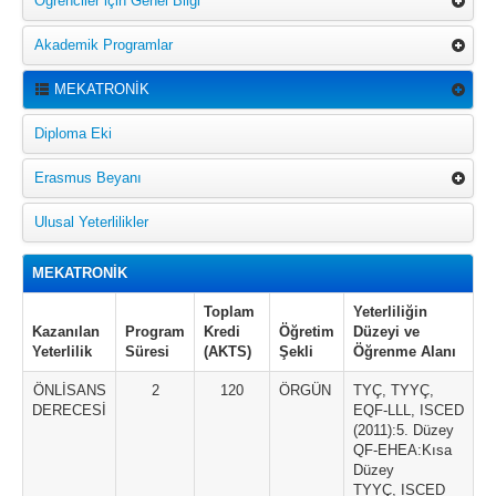
Öğrenciler için Genel Bilgi
Akademik Programlar
MEKATRONİK
Diploma Eki
Erasmus Beyanı
Ulusal Yeterlilikler
MEKATRONİK
Toplam
Yeterliliğin
Kazanılan
Program
Kredi
Öğretim
Düzeyi ve
Yeterlilik
Süresi
(AKTS)
Şekli
Öğrenme Alanı
ÖNLİSANS
2
120
ÖRGÜN
TYÇ, TYYÇ,
DERECESİ
EQF-LLL, ISCED
(2011):5. Düzey
QF-EHEA:Kısa
Düzey
TYYÇ, ISCED