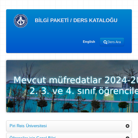
BİLGİ PAKETİ / DERS KATALOĞU
English
Ders Ara
Piri Reis Üniversitesi