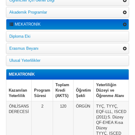
Öğrenciler için Genel Bilgi
Akademik Programlar
MEKATRONİK
Diploma Eki
Erasmus Beyanı
Ulusal Yeterlilikler
MEKATRONİK
Toplam
Yeterliliğin
Kazanılan
Program
Kredi
Öğretim
Düzeyi ve
Yeterlilik
Süresi
(AKTS)
Şekli
Öğrenme Alanı
ÖNLİSANS
2
120
ÖRGÜN
TYÇ, TYYÇ,
DERECESİ
EQF-LLL, ISCED
(2011):5. Düzey
QF-EHEA:Kısa
Düzey
TYYÇ, ISCED