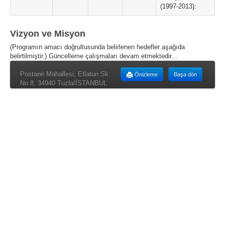
(1997-2013):
Vizyon ve Misyon
(Programın amacı doğrultusunda belirlenen hedefler aşağıda
belirtilmiştir.) Güncelleme çalışmaları devam etmektedir...
Postane Mahallesi, Eflatun Sk.
Önizleme
Başa dön
No:8, 34940 Tuzla/İSTANBUL